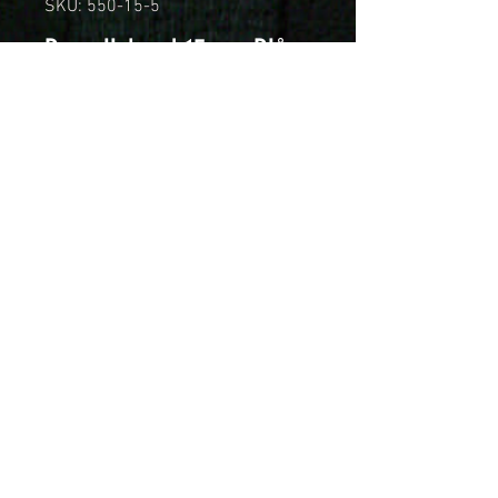
SKU: 550-15-5
Bomullsband 15mm Blå
Price
SEK 149.00
Quantity
*
Add to Cart
Klassiskt bomullsband tillverkat i
ekologiskt odlad bomull, direkt
från vårt egna väveri i Skillingaryd.
Förpackning om 25 meter.