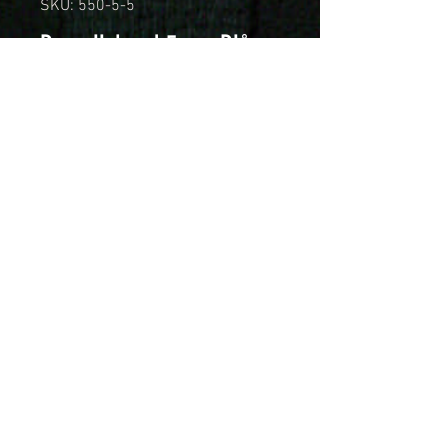
SKU: 550-5-5
Bomullsband 5mm Blå
Price
SEK 69.00
Quantity
*
Add to Cart
Klassiskt bomullsband tillverkat i
ekologiskt odlad bomull, direkt
från vårt egna väveri i Skillingaryd.
Förpackning om 25 meter.