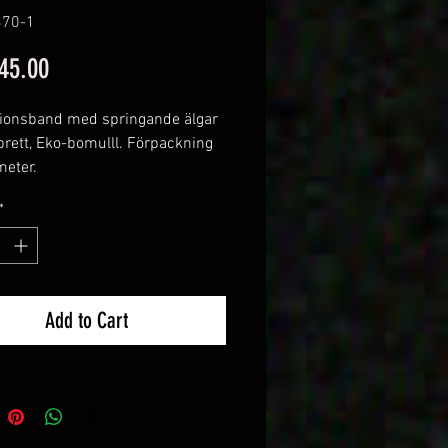
370-1
Price
45.00
ionsband med springande älgar
ett, Eko-bomulll. Förpackning
meter.
ige botten, Svart älg
*
Add to Cart