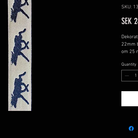
SKU: 1
SEK 2
Dekorat
22mm br
om 25 
Färg: Be
Quantity