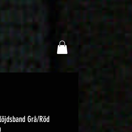
öjdsband Grå/Röd
m