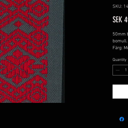
SKU: 1
SEK 4
50mm br
bomull.
Färg: M
Quantity