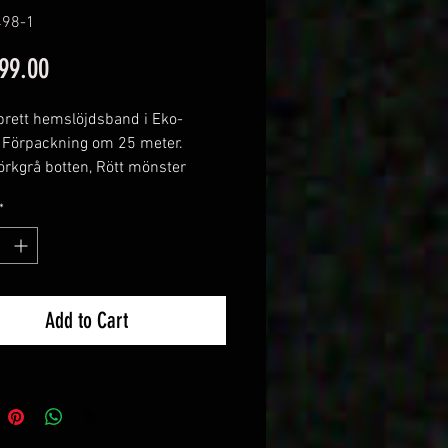
498-1
Price
99.00
ett hemslöjdsband i Eko-
 Förpackning om 25 meter.
örkgrå botten, Rött mönster
*
Add to Cart