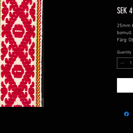
SEK 4
25mm br
bomull.
Färg: O
Quantity