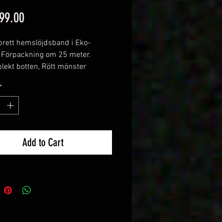
Price
99.00
ett hemslöjdsband i Eko-
 Förpackning om 25 meter.
blekt botten, Rött mönster
*
Add to Cart