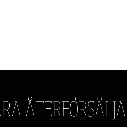
SMALANDS
BAND
DESIGN AND INTERIOR
EST. 1934
Fri frakt vid köp över 500kr
RA ÅTERFÖRSÄLJA