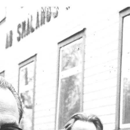
SMALANDS
BAND
DESIGN AND INTERIOR
EST. 1934
Fri frakt vid köp över 500kr