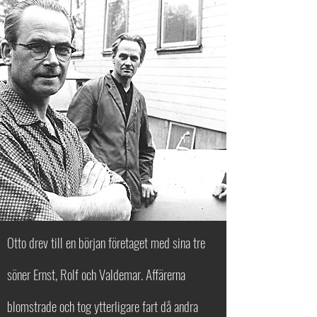
Otto drev till en början företaget med sina tre
söner Ernst, Rolf och Valdemar. Affärerna
blomstrade och tog ytterligare fart då andra