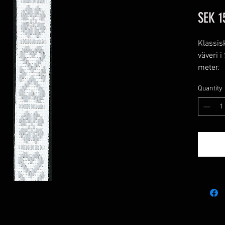
SEK 1
Klassisk
väveri 
meter.
Tillverk
Quantity
Färg: Vi