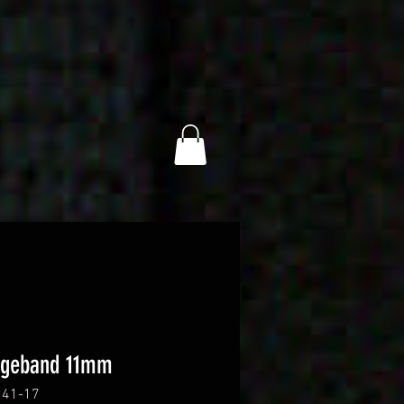
ogeband 11mm
241-17