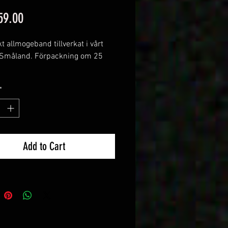
Price
59.00
t allmogeband tillverkat i vårt
i Småland. Förpackning om 25
at i Eko bomull
*
t botten, Grått mönster
Add to Cart