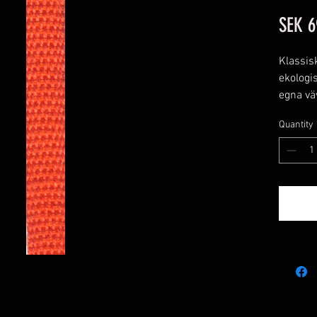
SEK 6
Klassisk
ekologis
egna vä
om 25 
Quantity