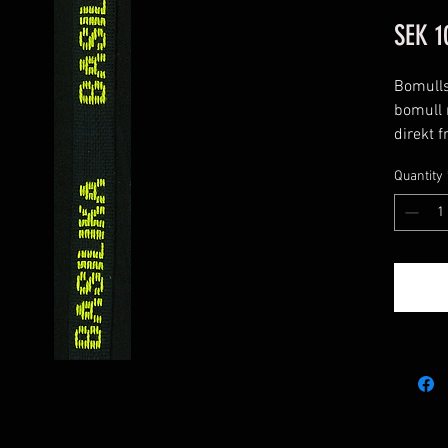
SEK 1
Bomulls
bomull 
direkt f
Perfekt 
Quantity
eller va
örtpinna
Förpack
Materia
text.