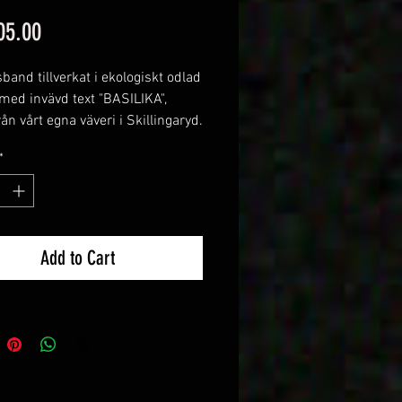
Price
05.00
band tillverkat i ekologiskt odlad
med invävd text "BASILIKA",
rån vårt egna väveri i Skillingaryd.
att knyta runt er fina örtkruka
*
rför inte tillverka era egna
r.
ning om 25 meter.
l: Bomull ,Svart botten med Grön
Add to Cart