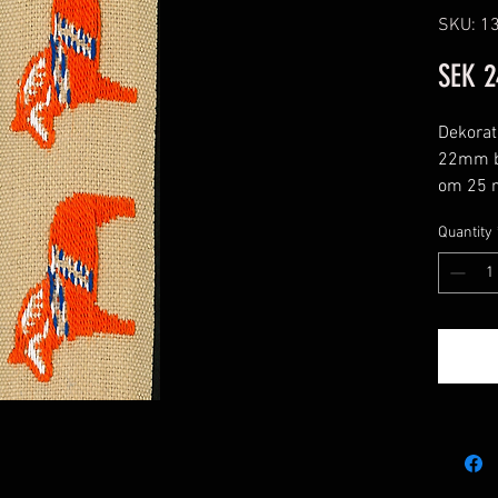
SKU: 1
SEK 2
Dekora
22mm br
om 25 
Färg: B
Quantity