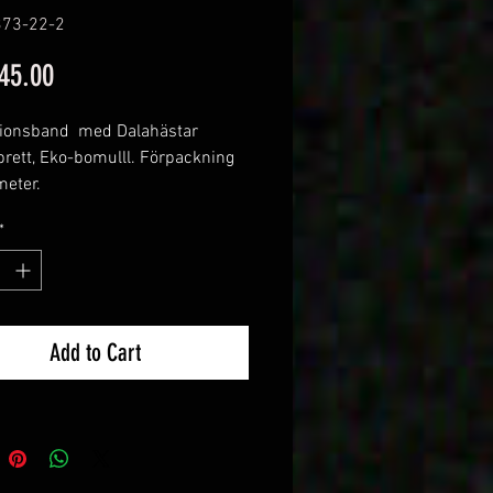
373-22-2
Price
45.00
tionsband med Dalahästar
ett, Eko-bomulll. Förpackning
meter.
eige botten, orange/röd Dalahäst
*
Add to Cart