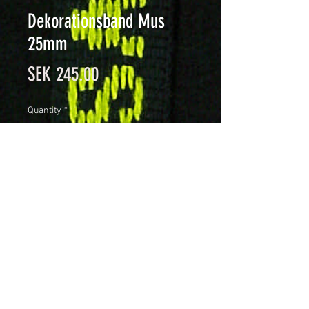
Dekorationsband Mus
25mm
Price
SEK 245.00
Quantity
*
Add to Cart
Dekorationsband med invävt
djurmotiv, 25mm brett, Eko-
bomulll. Förpackning om 25
meter.
Färg: Beige botten, svart mönster