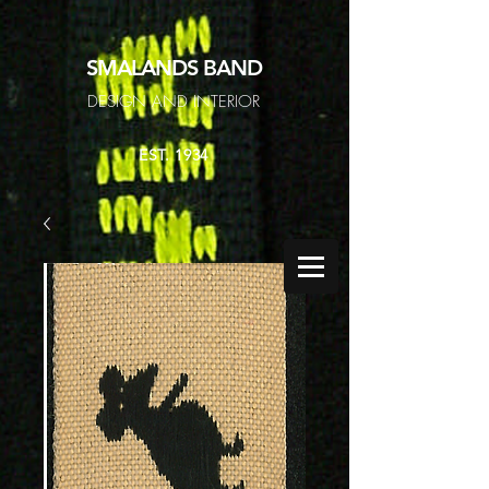
SMALANDS
BAND
DESIGN AND INTERIOR
EST. 1934