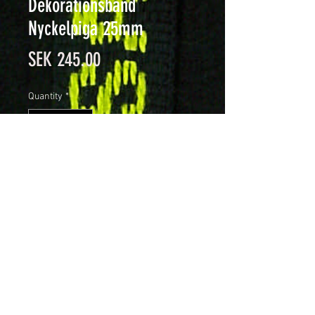
Dekorationsband
Nyckelpiga 25mm
Price
SEK 245.00
Quantity
*
Add to Cart
Dekorationsband med invävt
djurmotiv, 25mm brett, Eko-
bomulll. Förpackning om 25
meter.
Färg: Beige botten, svart mönster