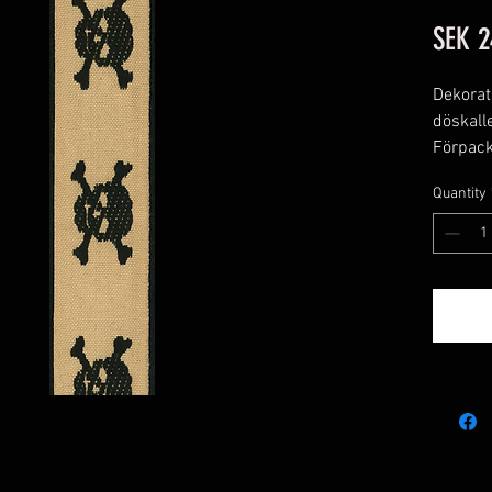
SEK 2
Dekorat
döskall
Förpack
Färg: B
Quantity