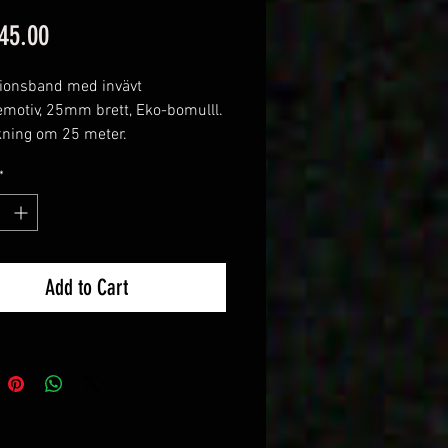
Price
45.00
ionsband med invävt
emotiv, 25mm brett, Eko-bomulll.
ning om 25 meter.
eige botten, svart mönster
*
Add to Cart