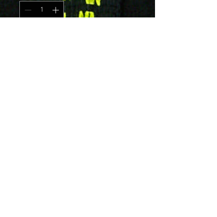
Add to Cart
One Heart-serien. Designad
1950. Förpackning om 25 meter.
Bli återförsäljare
Kontakt
Betalningspartner
Transportpartners