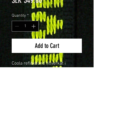
SEK 349.00
Quantity
*
Add to Cart
Coola reflexband tillverkat i
ekologiskt odlad bomull och
silvergrå reflextråd, direkt från vårt
egna väveri i Skillingaryd.
Tips.
Sy
på reflexbandet på barnens kläder
så att det syns ute trafiker eller gör
egna remmar till skidor och
Bli återförsäljare
hundkoppel.
Material: Svart bomull och
Kontakt
silvergrå reflextråd.