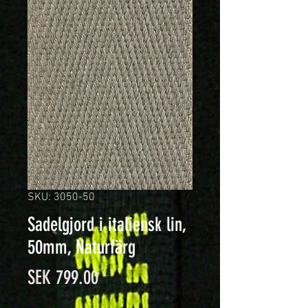
SKU: 3050-50
Sadelgjord i italiensk lin,
50mm, Naturfärg
Price
SEK 799.00