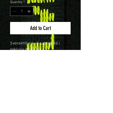
Quantity
*
Add to Cart
Svensktillverkad sadelgjord i
exklusiv italiensk lin.
Sadelgjorden är vävd i vårt väveri i
Skillingaryd, Småland.
Förpackning om 25 meter.
Färg: Naturfärg
Bli återförsäljare
Kontakt