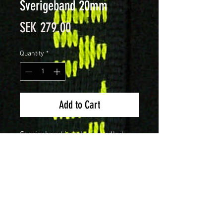
Sverigeband 20mm
Price
SEK 279.00
Quantity
*
Add to Cart
Sverigeband i ekologiskt odlad
bomull enligt GOTS och OEKO-Tex.
Förpackning om 25 meter.
Bli återförsäljare