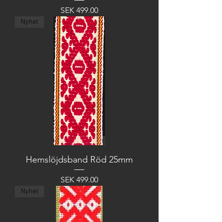
Price
SEK 499.00
Nyhet
Hemslöjdsband Röd 25mm
Price
SEK 499.00
Nyhet