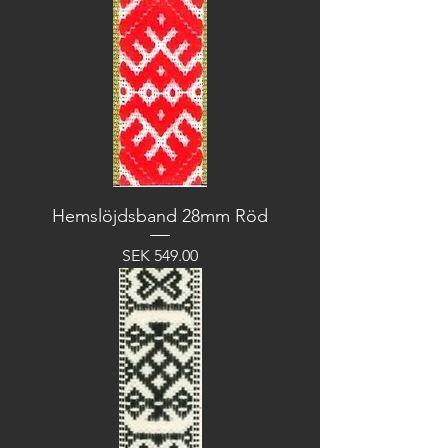
Hemslöjdsband 28mm Röd
Price
SEK 549.00