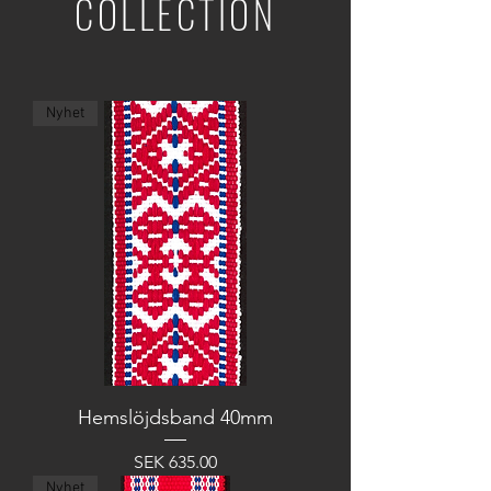
COLLECTION
Nyhet
Hemslöjdsband 40mm
Price
SEK 635.00
Nyhet