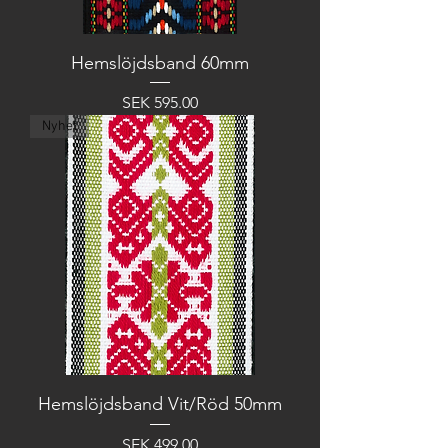
Hemslöjdsband 60mm
Price
SEK 595.00
Nyhet
Hemslöjdsband Vit/Röd 50mm
Price
SEK 499.00