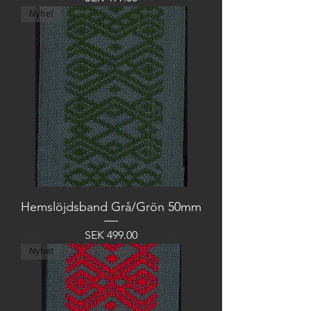
Nyhet
Hemslöjdsband Grå/Grön 50mm
Price
SEK 499.00
Nyhet