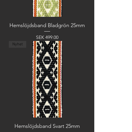
Hemslöjdsband Bladgrön 25mm
Price
SEK 499.00
Nyhet
Hemslöjdsband Svart 25mm