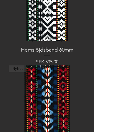
Hemslöjdsband 60mm
Price
SEK 595.00
Nyhet