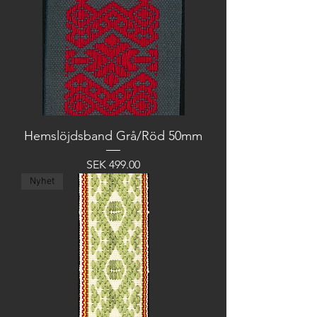
Hemslöjdsband Grå/Röd 50mm
Price
SEK 499.00
Nyhet