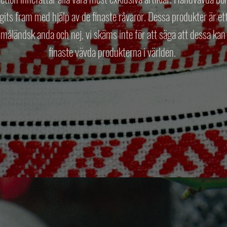
gits fram med hjälp av de finaste råvaror. Dessa produkter är et
måländsk anda och nej, vi skäms inte för att säga att dessa kan
finaste vävda produkterna i världen.