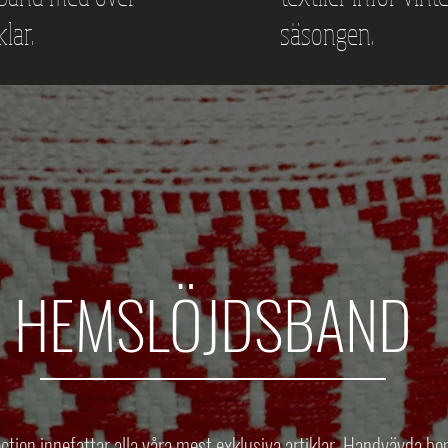
klar.
säsongen.
HEMSLÖJDSBAND
ection innefattar alla våra mest exklusiva artiklar. Handvävda 