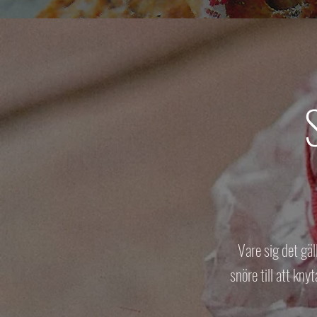
Vare sig det gäl
snöre till att kny