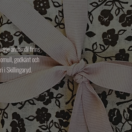
 varje ändamål finns
 bomull, godkänt och
i i Skillingaryd.