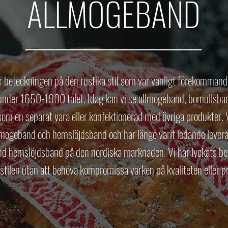
ALLMOGEBAND
r beteckningen på den rustika stil som var vanligt förekommand
under 1650-1900 talet. Idag kan vi se allmogeband, bomullsb
om en separat vara eller konfektionerad med övriga produkter.
lmogeband och hemslöjdsband och har länge varit ledande leveran
d hemslöjdsband på den nordiska marknaden. Vi har lyckats bev
stilen utan att behöva kompromissa varken på kvaliteten eller pr