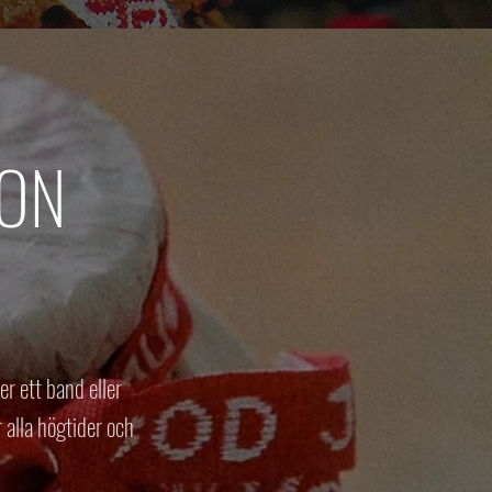
ION
er ett band eller
 alla högtider och