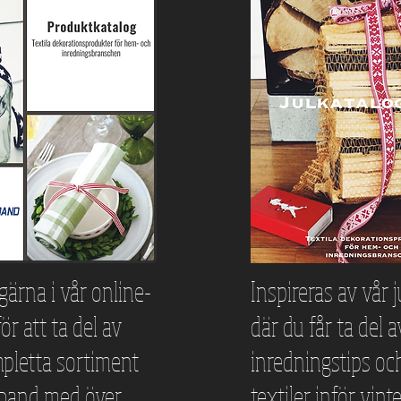
gärna i vår online-
Inspireras av vår 
ör att ta del av
där du får ta del a
pletta sortiment
inredningstips oc
lband med över
textiler inför vinte