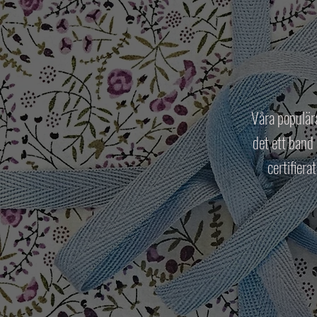
Våra populära
det ett band 
certifiera