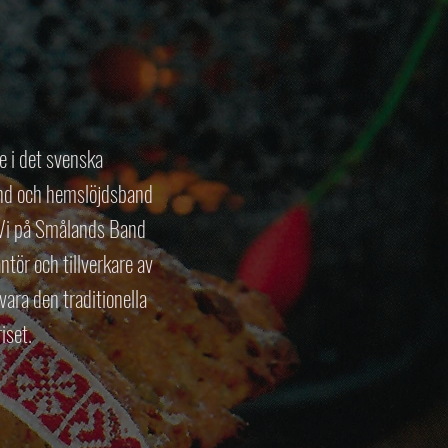
e i det svenska
and och hemslöjdsband
 Vi på Smålands Band
tör och tillverkare av
ara den traditionella
iset.