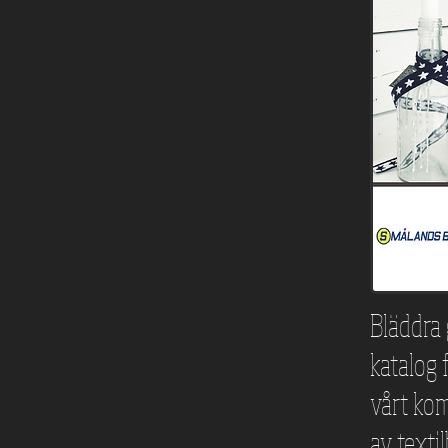
Bläddra 
katalog f
vårt kom
av texti