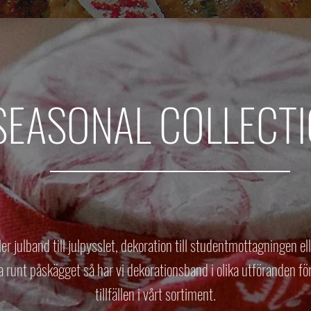
SEASONAL COLLECT
ler julband till julpysslet, dekoration till studentmottagningen ell
ta runt påskägget så har vi dekorationsband i olika utföranden för
tillfällen i vårt sortiment.