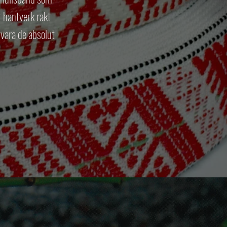
t hantverk rakt
 vara de absolut